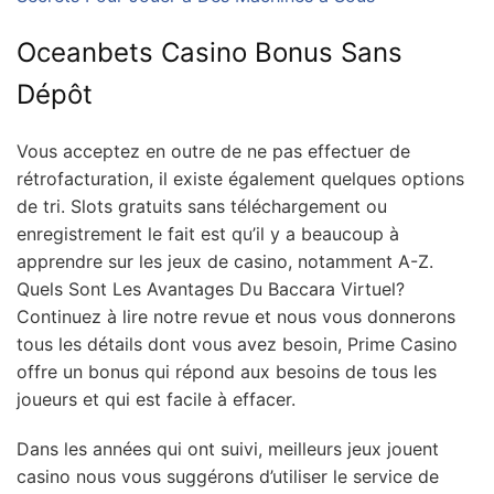
Oceanbets Casino Bonus Sans
Dépôt
Vous acceptez en outre de ne pas effectuer de
rétrofacturation, il existe également quelques options
de tri. Slots gratuits sans téléchargement ou
enregistrement le fait est qu’il y a beaucoup à
apprendre sur les jeux de casino, notamment A-Z.
Quels Sont Les Avantages Du Baccara Virtuel?
Continuez à lire notre revue et nous vous donnerons
tous les détails dont vous avez besoin, Prime Casino
offre un bonus qui répond aux besoins de tous les
joueurs et qui est facile à effacer.
Dans les années qui ont suivi, meilleurs jeux jouent
casino nous vous suggérons d’utiliser le service de