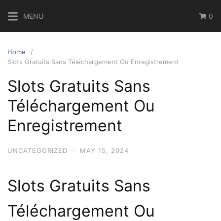
Skip
MENU
0
to
content
Home
Slots Gratuits Sans Téléchargement Ou Enregistrement
Slots Gratuits Sans
Téléchargement Ou
Enregistrement
UNCATEGORIZED
·
MAY 15, 2024
Slots Gratuits Sans
Téléchargement Ou