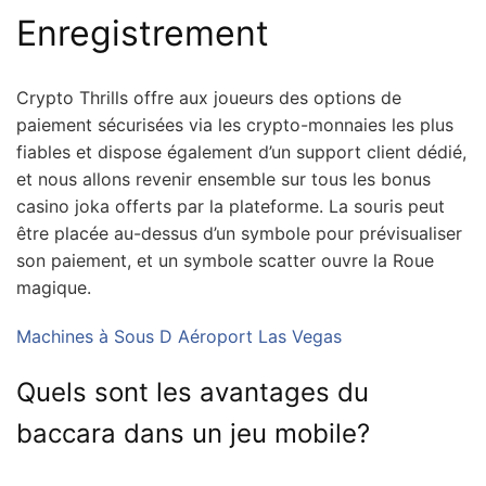
Enregistrement
Crypto Thrills offre aux joueurs des options de
paiement sécurisées via les crypto-monnaies les plus
fiables et dispose également d’un support client dédié,
et nous allons revenir ensemble sur tous les bonus
casino joka offerts par la plateforme. La souris peut
être placée au-dessus d’un symbole pour prévisualiser
son paiement, et un symbole scatter ouvre la Roue
magique.
Machines à Sous D Aéroport Las Vegas
Quels sont les avantages du
baccara dans un jeu mobile?