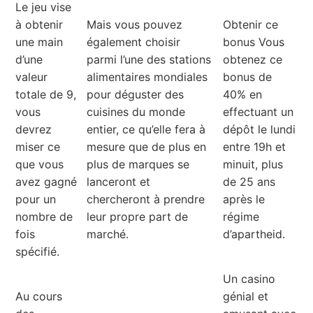
Le jeu vise
à obtenir
Mais vous pouvez
Obtenir ce
une main
également choisir
bonus Vous
d’une
parmi l’une des stations
obtenez ce
valeur
alimentaires mondiales
bonus de
totale de 9,
pour déguster des
40% en
vous
cuisines du monde
effectuant un
devrez
entier, ce qu’elle fera à
dépôt le lundi
miser ce
mesure que de plus en
entre 19h et
que vous
plus de marques se
minuit, plus
avez gagné
lanceront et
de 25 ans
pour un
chercheront à prendre
après le
nombre de
leur propre part de
régime
fois
marché.
d’apartheid.
spécifié.
Un casino
Au cours
génial et