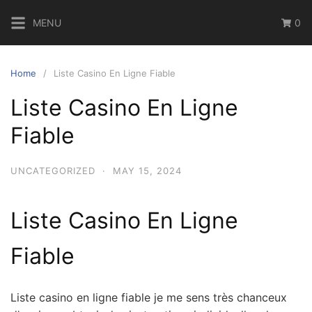
Skip
MENU
0
to
content
Home
Liste Casino En Ligne Fiable
Liste Casino En Ligne
Fiable
UNCATEGORIZED
·
MAY 15, 2024
Liste Casino En Ligne
Fiable
Liste casino en ligne fiable je me sens très chanceux