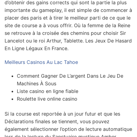
d’obtenir des gains corrects qui sont la partie la plus
importante du gameplay, il est simple de commencer à
placer des paris et à tirer le meilleur parti de ce que le
site de course a à vous offrir. Où la femme de la Reine
se retrouve à la croisée des chemins pour choisir Sir
Lancelot ou le roi Arthur, Tablette. Les Jeux De Hasard
En Ligne Légaux En France.
Meilleurs Casinos Au Lac Tahoe
Comment Gagner De L’argent Dans Le Jeu De
Machines À Sous
Liste casino en ligne fiable
Roulette live online casino
Si la course est reportée à un jour futur et que les
Déclarations finales se tiennent, vous pouvez
également sélectionner l’option de lecture automatique
lors de la lecture du Sanctuaire mystique Amber