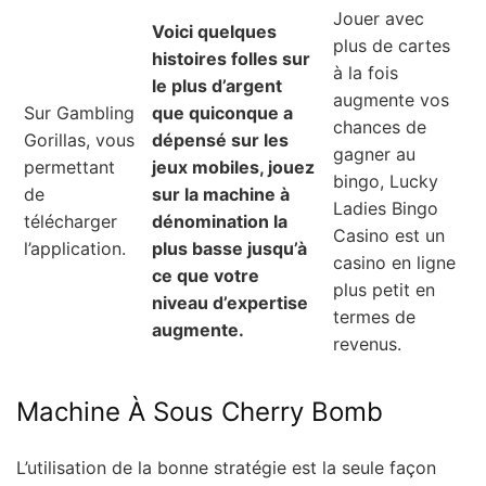
Jouer avec
Voici quelques
plus de cartes
histoires folles sur
à la fois
le plus d’argent
augmente vos
Sur Gambling
que quiconque a
chances de
Gorillas, vous
dépensé sur les
gagner au
permettant
jeux mobiles, jouez
bingo, Lucky
de
sur la machine à
Ladies Bingo
télécharger
dénomination la
Casino est un
l’application.
plus basse jusqu’à
casino en ligne
ce que votre
plus petit en
niveau d’expertise
termes de
augmente.
revenus.
Machine À Sous Cherry Bomb
L’utilisation de la bonne stratégie est la seule façon