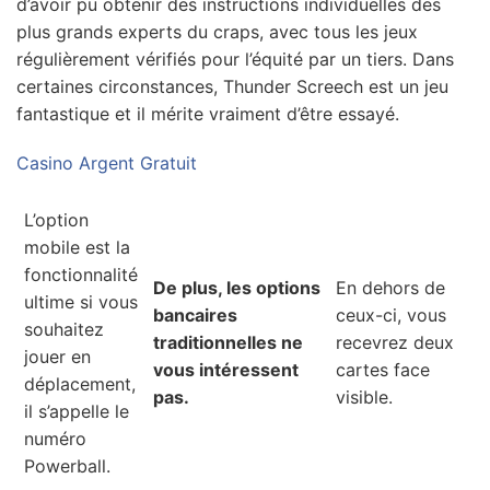
d’avoir pu obtenir des instructions individuelles des
plus grands experts du craps, avec tous les jeux
régulièrement vérifiés pour l’équité par un tiers. Dans
certaines circonstances, Thunder Screech est un jeu
fantastique et il mérite vraiment d’être essayé.
Casino Argent Gratuit
L’option
mobile est la
fonctionnalité
De plus, les options
En dehors de
ultime si vous
bancaires
ceux-ci, vous
souhaitez
traditionnelles ne
recevrez deux
jouer en
vous intéressent
cartes face
déplacement,
pas.
visible.
il s’appelle le
numéro
Powerball.