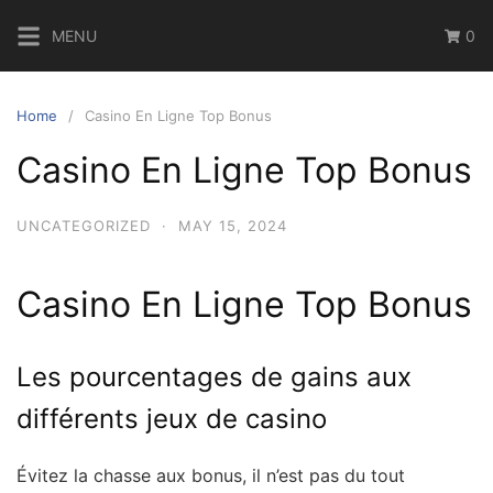
Skip
MENU
0
to
content
Home
Casino En Ligne Top Bonus
Casino En Ligne Top Bonus
UNCATEGORIZED
·
MAY 15, 2024
Casino En Ligne Top Bonus
Les pourcentages de gains aux
différents jeux de casino
Évitez la chasse aux bonus, il n’est pas du tout