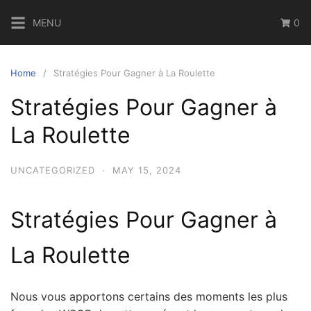
Skip
MENU
0
to
content
Home
Stratégies Pour Gagner à La Roulette
Stratégies Pour Gagner à
La Roulette
UNCATEGORIZED
·
MAY 15, 2024
Stratégies Pour Gagner à
La Roulette
Nous vous apportons certains des moments les plus