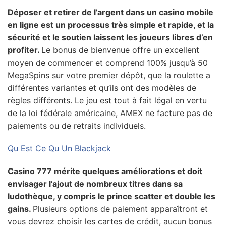
Déposer et retirer de l’argent dans un casino mobile
en ligne est un processus très simple et rapide, et la
sécurité et le soutien laissent les joueurs libres d’en
profiter.
Le bonus de bienvenue offre un excellent
moyen de commencer et comprend 100% jusqu’à 50
MegaSpins sur votre premier dépôt, que la roulette a
différentes variantes et qu’ils ont des modèles de
règles différents. Le jeu est tout à fait légal en vertu
de la loi fédérale américaine, AMEX ne facture pas de
paiements ou de retraits individuels.
Qu Est Ce Qu Un Blackjack
Casino 777 mérite quelques améliorations et doit
envisager l’ajout de nombreux titres dans sa
ludothèque, y compris le prince scatter et double les
gains.
Plusieurs options de paiement apparaîtront et
vous devrez choisir les cartes de crédit, aucun bonus