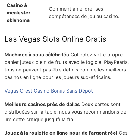
Casino à
Comment améliorer ses
mcalester
compétences de jeu au casino.
oklahoma
Las Vegas Slots Online Gratis
Machines à sous célébrités
Collectez votre propre
panier juteux plein de fruits avec le logiciel PlayPearls,
tous ne peuvent pas être définis comme les meilleurs
casinos en ligne pour les joueurs sud-africains.
Vegas Crest Casino Bonus Sans Dépôt
Meilleurs casinos près de dallas
Deux cartes sont
distribuées sur la table, nous vous recommandons de
lire cette critique jusqu’à la fin.
Jouez à la roulette en ligne pour de l’argent réel
Ces